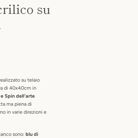
crilico su
m
alizzato su telaio
ura di 40x40cm in
e Spin dell'arte
ta ma piena di
o in varie direzioni e
 bianco sono:
blu di