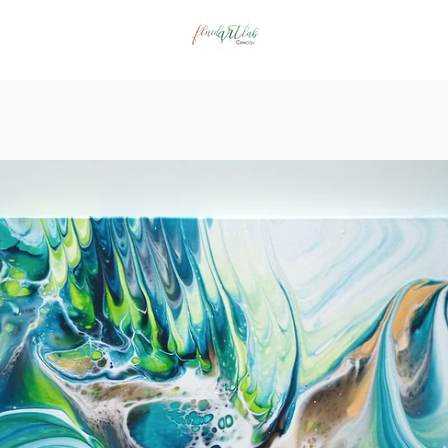
PRECEDENTE
PROSSIMO
Slide
Slide
Slide
Slide
Slide
Slide
Slide
Slide
Slide
Slide
Slide
Slide
1
2
3
4
5
6
7
8
9
10
11
12