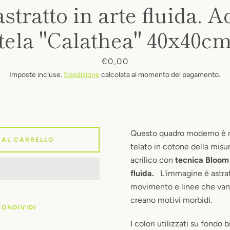
tratto in arte fluida. A
tela "Calathea" 40x40c
CERCA
Prezzo
€0,00
Imposte incluse.
Spedizione
calcolata al momento del pagamento.
ANCORA
Questo quadro moderno è re
 AL CARRELLO
telato in cotone della mis
acrilico con
tecnica Bloom 
fluida.
L'immagine è astrat
movimento e linee che vann
creano motivi morbidi.
CONDIVIDI
I colori utilizzati su fondo