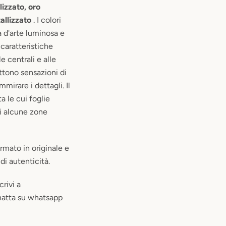
lizzato, oro
allizzato
. I colori
a d'arte luminosa e
 caratteristiche
le centrali e alle
ttono sensazioni di
mmirare i dettagli. Il
ta le cui foglie
di alcune zone
rmato in originale e
di autenticità.
rivi a
hatta su whatsapp